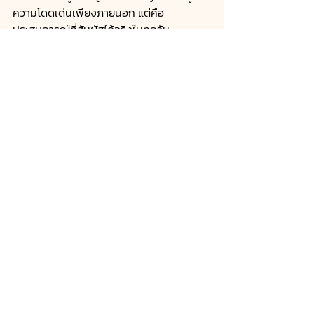
ความโดดเด่นเพียงภายนอก แต่คือ
ประสบการณ์ที่สัมผัสได้จริงในทุกวัน
คุมโทนสีอย่างสมดุล
การใช้โทนสีหลักเพียงไม่กี่เฉด แล้วเพิ่มมิติ
ผ่าน texture และแสงเงา จะช่วยให้พื้นที่ดูสงบ
และมีความลุ่มลึกมากขึ้น
ใส่รายละเอียดแบบ subtle
ไม่ว่าจะเป็นไฟซ่อน รอยต่อวัสดุ งานบิวท์อิน 
หรือเส้นสายที่เรียบคม รายละเอียดเล็ก ๆ เหล่า
นี้ล้วนเป็นเสน่ห์สำคัญของ Quiet Luxury